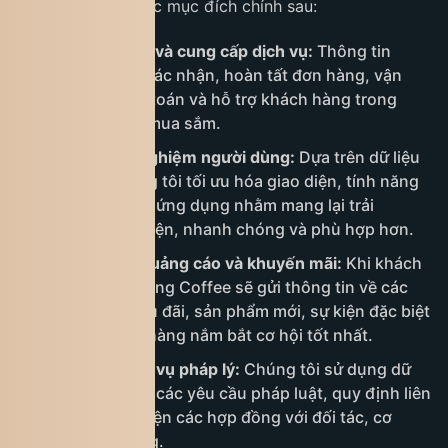
khách hàng với các mục đích chính sau:
Xử lý đơn hàng và cung cấp dịch vụ:
Thông tin
được dùng để xác nhận, hoàn tất đơn hàng, vận
chuyển, thanh toán và hỗ trợ khách hàng trong
suốt quá trình mua sắm.
Cải thiện trải nghiệm người dùng:
Dựa trên dữ liệu
thu thập, chúng tôi tối ưu hóa giao diện, tính năng
trên website và ứng dụng nhằm mang lại trải
nghiệm thuận tiện, nhanh chóng và phù hợp hơn.
Gửi thông tin quảng cáo và khuyến mãi:
Khi khách
hàng đồng ý, King Coffee sẽ gửi thông tin về các
chương trình ưu đãi, sản phẩm mới, sự kiện đặc biệt
để giúp khách hàng nắm bắt cơ hội tốt nhất.
Tuân thủ nghĩa vụ pháp lý:
Chúng tôi sử dụng dữ
liệu để đáp ứng các yêu cầu pháp luật, quy định liên
quan và thực hiện các hợp đồng với đối tác, cơ
quan chức năng.