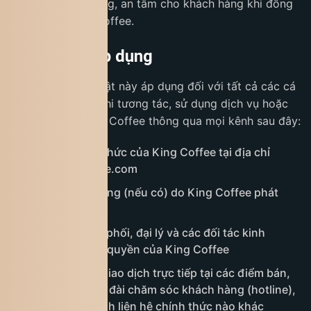
trải nghiệm hài lòng, an tâm cho khách hàng khi đồng
hành cùng King Coffee.
2. Phạm vi áp dụng
Chính sách bảo mật này áp dụng đối với tất cả các cá
nhân và tổ chức khi tương tác, sử dụng dịch vụ hoặc
giao dịch với King Coffee thông qua mọi kênh sau đây:
Website chính thức của King Coffee tại địa chỉ
www.kingcoffee.com
Ứng dụng di động (nếu có) do King Coffee phát
triển và quản lý
Hệ thống phân phối, đại lý và các đối tác kinh
doanh được ủy quyền của King Coffee
Các hình thức giao dịch trực tiếp tại các điểm bán,
qua email, tổng đài chăm sóc khách hàng (hotline),
hoặc bất kỳ kênh liên hệ chính thức nào khác