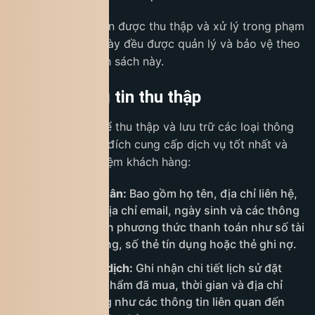
Mọi dữ liệu cá nhân được thu thập và xử lý trong phạm
vi các tương tác này đều được quản lý và bảo vệ theo
quy định của chính sách này.
3. Loại thông tin thu thập
King Coffee có thể thu thập và lưu trữ các loại thông
tin sau nhằm mục đích cung cấp dịch vụ tốt nhất và
nâng cao trải nghiệm khách hàng:
Thông tin cá nhân:
Bao gồm họ tên, địa chỉ liên hệ,
số điện thoại, địa chỉ email, ngày sinh và các thông
tin liên quan đến phương thức thanh toán như số tài
khoản ngân hàng, số thẻ tín dụng hoặc thẻ ghi nợ.
Thông tin giao dịch:
Ghi nhận chi tiết lịch sử đặt
hàng, các sản phẩm đã mua, thời gian và địa chỉ
giao hàng, cũng như các thông tin liên quan đến