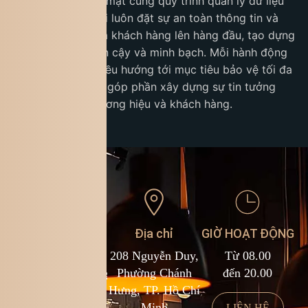
cao hệ thống bảo mật cùng quy trình quản lý dữ liệu
cá nhân. Chúng tôi luôn đặt sự an toàn thông tin và
quyền riêng tư của khách hàng lên hàng đầu, tạo dựng
một môi trường tin cậy và minh bạch. Mỗi hành động
của King Coffee đều hướng tới mục tiêu bảo vệ tối đa
thông tin cá nhân, góp phần xây dựng sự tin tưởng
bền vững giữa thương hiệu và khách hàng.
Liên hệ
Địa chỉ
GIỜ HOẠT ĐỘNG
1900 588 878
208 Nguyễn Duy,
Từ 08.00
kcf.franchise@kingcoffee.com
Phường Chánh
đến 20.00
Hưng, TP. Hồ Chí
Minh
LIÊN HỆ
LIÊN HỆ