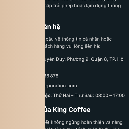
có hành vi truy cập trái phép hoặc lạm dụng thông
tin cá nhân.
8. Hỗ trợ & liên hệ
Mọi thắc mắc, yêu cầu về thông tin cá nhân hoặc
quyền bảo mật, khách hàng vui lòng liên hệ:
Địa chỉ:
208 Nguyễn Duy, Phường 9, Quận 8, TP. Hồ
Chí Minh
Hotline:
1900 588 878
Email:
cs@tnicorporation.com
Thời gian làm việc:
Thứ Hai – Thứ Sáu: 08:00 – 17:00
9. Cam kết của King Coffee
King Coffee cam kết không ngừng hoàn thiện và nâng