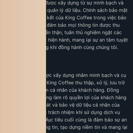
rằng sự tin tưởng được xây dựng từ sự minh bạch và
an toàn trong việc quản lý dữ liệu. Chính sách bảo mật
này phản ánh cam kết của King Coffee trong việc bảo
vệ quyền riêng tư, đảm bảo mọi thông tin được thu
thập và sử dụng cẩn thận, tuân thủ nghiêm ngặt các
quy định pháp luật hiện hành, mang lại sự an tâm tuyệt
đối cho khách hàng khi đồng hành cùng chúng tôi.
1. Mục đích
Chính sách này được xây dựng nhằm minh bạch và cụ
thể hóa cách thức King Coffee thu thập, xử lý, lưu trữ
và bảo vệ thông tin cá nhân của khách hàng. Đồng
thời, chính sách cũng làm rõ quyền lợi của khách hàng
trong việc kiểm soát và bảo vệ dữ liệu cá nhân của
mình, cùng với các trách nhiệm khi sử dụng dịch vụ
của King Coffee. Mục tiêu cuối cùng là đảm bảo sự an
toàn, bảo mật thông tin, tạo dựng niềm tin và mang lại