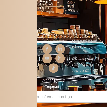
ĐỊNH VỊ
Thông tin
Đăng ký nhận
công ty
bản tin
Giới thiệu
Để lại email để
nhận những tin
Liên hệ
tức ưu đãi mới
Chất lượng sản
nhất từ chúng
phẩm
© 2025 by TNI
tôi
Điều khoản &
Corporation
điều kiện