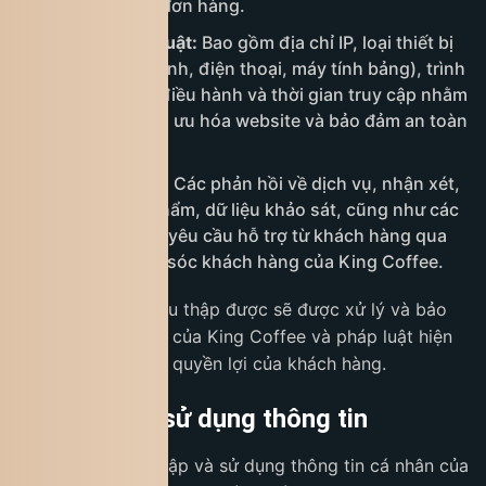
quá trình xử lý đơn hàng.
Thông tin kỹ thuật:
Bao gồm địa chỉ IP, loại thiết bị
sử dụng (máy tính, điện thoại, máy tính bảng), trình
duyệt web, hệ điều hành và thời gian truy cập nhằm
phục vụ việc tối ưu hóa website và bảo đảm an toàn
hệ thống.
Thông tin khác:
Các phản hồi về dịch vụ, nhận xét,
đánh giá sản phẩm, dữ liệu khảo sát, cũng như các
tương tác hoặc yêu cầu hỗ trợ từ khách hàng qua
các kênh chăm sóc khách hàng của King Coffee.
Tất cả thông tin thu thập được sẽ được xử lý và bảo
mật theo quy định của King Coffee và pháp luật hiện
hành nhằm bảo vệ quyền lợi của khách hàng.
4. Mục đích sử dụng thông tin
King Coffee thu thập và sử dụng thông tin cá nhân của