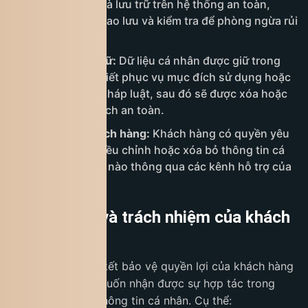
nghệ SSL/TLS và lưu trữ trên hệ thống an toàn,
thường xuyên sao lưu và kiểm tra để phòng ngừa rủi
ro.
Thời gian lưu trữ:
Dữ liệu cá nhân được giữ trong
thời gian cần thiết phục vụ mục đích sử dụng hoặc
theo quy định pháp luật, sau đó sẽ được xóa hoặc
ẩn danh một cách an toàn.
Quyền của khách hàng:
Khách hàng có quyền yêu
cầu truy cập, điều chỉnh hoặc xóa bỏ thông tin cá
nhân bất cứ lúc nào thông qua các kênh hỗ trợ của
King Coffee.
7. Quyền lợi và trách nhiệm của khách
hàng
King Coffee cam kết bảo vệ quyền lợi của khách hàng
đồng thời mong muốn nhận được sự hợp tác trong
việc giữ an toàn thông tin cá nhân. Cụ thể: